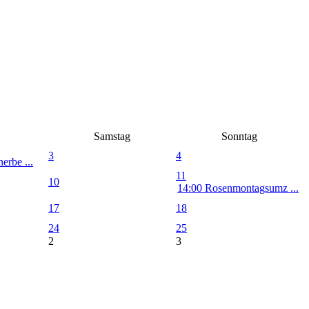
Samstag
Sonntag
3
4
erbe ...
11
10
14:00 Rosenmontagsumz ...
17
18
24
25
2
3