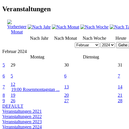
Veranstaltungen
Nach Jahr
Nach Monat
Nach Woche
Heute
Gehe 
Februar 2024
Montag
Dienstag
5
29
30
31
6
5
6
7
12
7
13
14
19:00 Rosenmontagstan ...
8
19
20
21
9
26
27
28
DEFAULT
Veranstaltungen 2021
Veranstaltungen 2022
Veranstaltungen 2023
Veranstaltungen 2024